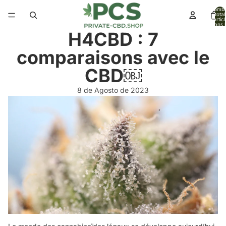
Nomb
total
d’artic
dans l
panier:
H4CBD : 7
comparaisons avec le
CBD￼
8 de Agosto de 2023