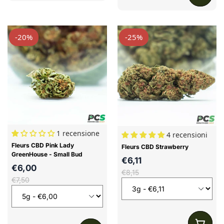
-20%
-25%
1 recensione
4 recensioni
Fleurs CBD Pink Lady
Fleurs CBD Strawberry
GreenHouse - Small Bud
€6,11
€6,00
€8,15
€7,50