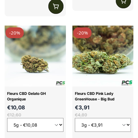
-20%
-20%
Fleurs CBD Gelato GH
Fleurs CBD Pink Lady
Organique
GreenHouse - Big Bud
€10,08
€3,91
€12,60
€4,89