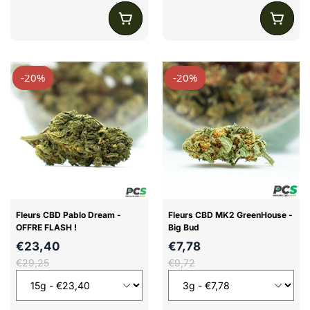
-20%
-20%
Fleurs CBD Pablo Dream -
Fleurs CBD MK2 GreenHouse -
OFFRE FLASH !
Big Bud
€23,40
€7,78
€29,25
€9,72