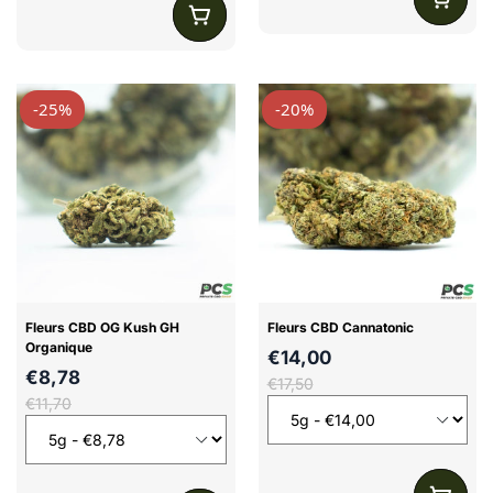
-25%
-20%
Fleurs CBD OG Kush GH
Fleurs CBD Cannatonic
Organique
€14,00
€8,78
€17,50
€11,70