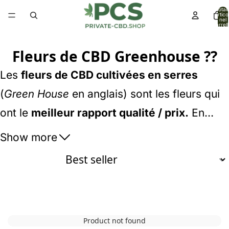
Total
articol
nel
carrell
0
Fleurs de CBD Greenhouse ?‍?
Les
fleurs de CBD cultivées en serres
(
Green House
en anglais) sont les fleurs qui
ont le
meilleur rapport qualité / prix.
En
…
effet,
la
qualité se rapproche d'une indoor
Show more
mais les coûts de production sont moins
élevés. Un excellent moyen de se procurer
de
bonnes fleurs de CBD
à moindre coût
.
Une partie de la sélection de fleurs de CBD
Product not found
cultivées sous-serre porte sur les
fleurs de