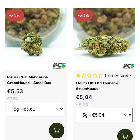
chanvre françaises
100% organiques
issues
-25%
-20%
de nos propres productions.
1 recensione
Fleurs CBD Mandarine
GreenHouse - Small Bud
Fleurs CBD K1 Tsunami
GreenHouse
€5,63
€5,04
€7,50
€6,30