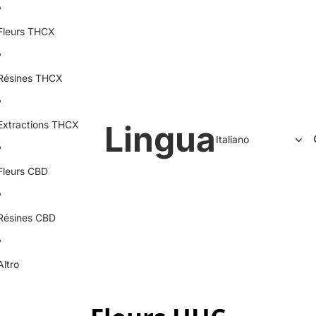
Fleurs THCX
Résines THCX
Extractions THCX
Lingua
Fleurs CBD
Résines CBD
Altro