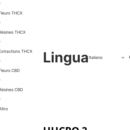
Fleurs THCX
Résines THCX
Extractions THCX
Lingua
Fleurs CBD
Résines CBD
Altro