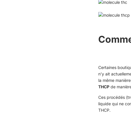
Commen
Certaines boutiqu
n’y ait actuelle
la même manière 
THCP
de manière 
Ces procédés (tro
liquide qui ne co
THCP.