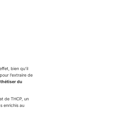
fet, bien qu’il
our l’extraire de
thétiser du
lat de THCP, un
s enrichis au