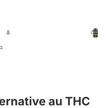
Totaal aantal
artikelen in
winkelwagen:
0
Account
Andere inlogopties
Bestellingen
Profiel
ternative au THC