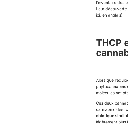
l’inventaire des
Leur découverte a
ici
, en anglais).
THCP e
cannab
Alors que l’équip
phytocannabinoïd
molécules ont atti
Ces deux cannab
cannabinoïdes (c
chimique simila
légèrement plus 