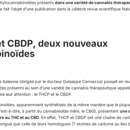
 phytocannabinoïdes présents
dans une variété de cannabis thérape
 fait l’objet d’une publication dans la célèbre revue scientifique Nat
t CBDP, deux nouveaux
inoïdes
e italienne (dirigée par le docteur Guiseppe Cannazza) passait en re
es présents au sein d’une variété de cannabis thérapeutique appe
ré leur attention :
le THCP et le CBDP
.
inoïdes, apparemment synthétisés de la même manière que la plupa
’est-à-dire, à partir du cannabinoïde mère,
le CBG
), présentent
une 
ire au THC et au CBD
. En effet, THCP et CBDP ont une chaîne de ca
longue que celle de leurs homologues (7 atomes de carbone au lieu 