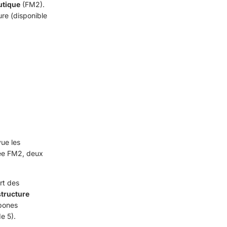
utique
(FM2).
ure (disponible
vue les
lée FM2, deux
rt des
structure
rbones
de 5).