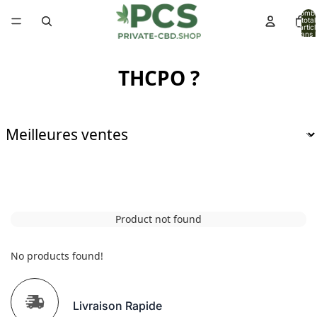
Nomb
total
d’artic
dans l
panier:
THCPO ?
Product not found
No products found!
Livraison Rapide