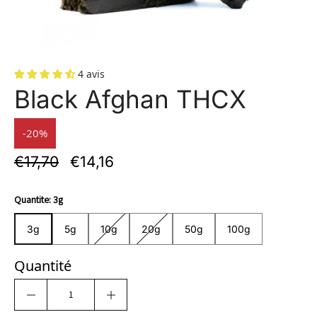
4 avis
Black Afghan THCX
-20%
€17,70
€14,16
Quantite:
3g
3g
5g
10g
20g
50g
100g
3g
5g
10g
20g
50g
100g
Quantité