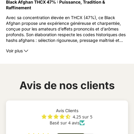
Black Afghan THCX 47% : Puissance, Tradition &
Raffinement
Avec sa concentration élevée en THCX (47%), ce Black
Afghan propose une expérience généreuse et charpentée,
conçue pour les amateurs d’effets prononcés et d’arômes
profonds. Son élaboration respecte les codes historiques des
hashs afghans : sélection rigoureuse, pressage maîtrisé et
…
affinage, pour une signature organoleptique fidèle aux grands
Voir plus
classiques.
Origines & Élaboration (inspiration traditionnelle)
Le Black Afghan s’inspire des méthodes artisanales séculaires
: des fleurs séchées sont délicatement tamisées pour isoler les
Avis de nos clients
trichomes les plus précieux. Cette matière première, d’une
pureté remarquable, est ensuite agrégée et compressée
jusqu’à obtenir une pâte homogène, sombre et brillante, puis
affinée afin de stabiliser son profil aromatique. Sans recourir à
des procédés agressifs, l’objectif demeure de préserver
Avis Clients
l’intégrité des terpènes et des composés actifs pour un rendu
4.25 sur 5
à la fois onctueux et expressif.
Basé sur 4 avis
Apparence, Consistance & Manipulation