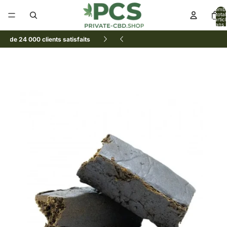
Nomb
total
d’artic
dans l
panier:
Plus de 24 000 clients satisfaits