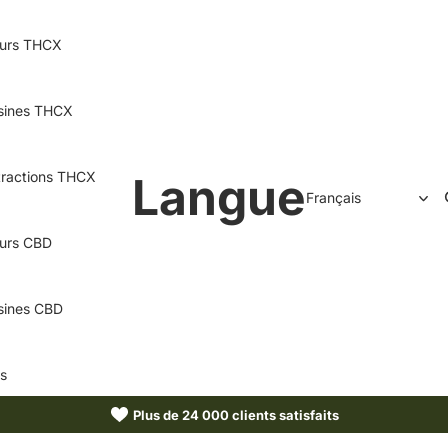
eurs THCX
sines THCX
tractions THCX
Langue
eurs CBD
sines CBD
us
Plus de 24 000 clients satisfaits