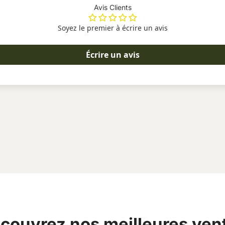
Avis Clients
? Variété :
White 
Soyez le premier à écrire un avis
?‍? Culture :
Indoo
? Arômes :
notes 
l’ananas et la pap
Écrire un avis
? Provenance :
Su
⚖️ Taux de THC :
✌️ Quels sont les effets d
La fleur de CBD
White Gelato I
agréables. Réputée pour son ar
Les consommateurs rapportent
d'une légère
élévation de l'hu
couvrez nos meilleures ven