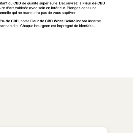
ûtant du
CBD
de qualité supérieure. Découvrez la
Fleur de CBD
vre d'art cultivée avec soin en intérieur. Plongez dans une
onnelle qui ne manquera pas de vous captiver.
5% de CBD
, notre
Fleur de CBD White Gelato indoor
incarne
cannabidiol. Chaque bourgeon est imprégné de bienfaits
…
une sensation de relaxation profonde et harmonieuse.
variété sont une véritable invitation aux
tropiques
. Laissez-
euses notes de
fruits tropicaux
tels que la papaye juteuse,
otique. Une symphonie de saveurs qui éveillera vos sens à
st également reconnue pour sa
compacité
exceptionnelle.
ent cultivé pour offrir une densité et une texture uniques,
elle et tactile inégalée.
 découvrir cette variété qui allie élégance et plaisir. Ajoutez
 White Gelato
à votre panier et offrez-vous une expérience
ns un paradis de saveurs tropicales et de bien-être naturel,
 notre boutique en ligne.
ontent/uploads/2023/08/white-gelato_1.mp4
n un coup d’oeil :
5,00%