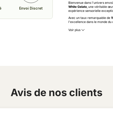
Bienvenue dans l'univers envo
White Gelato
, une véritable œu
é
Envoi Discret
expérience sensorielle excepti
Avec un taux remarquable de
1
l'excellence dans le monde du 
apaisants et naturels, offrant 
Voir plus
Les arômes envoûtants de cette 
vous transporter par les délici
l'ananas sucré et la mangue ex
chaque inhalation.
La
Fleur de CBD White Gelato
e
Chaque bourgeon est soigneusem
garantissant une expérience visu
Ne manquez pas l'opportunité de
dès aujourd'hui la
Fleur de CBD
CBD
hors du commun. Plongez da
le tout à portée de main grâce à
https://private-cbd.shop/wp-c
Avis de nos clients
? Cette White Gelato CBD e
? Taux de CBD :
1