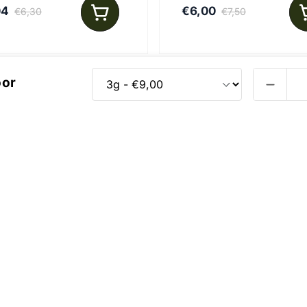
04
€6,00
€6,30
€7,50
oor
rivez-vous à notre newsletter et re
s meilleures offres en avant-premièr
: laisser infuser 10 minu
En cuisine
Voir la politique de confidentialité et les conditions publicitaires
opos de nous
Contact
e d'aide
Conditions générales