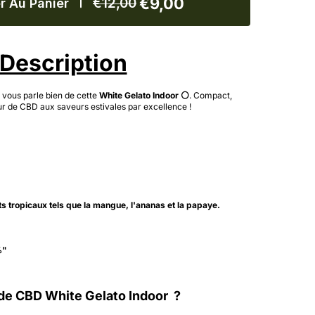
€9,00
€12,00
r Au Panier
Description
n vous parle bien de cette
White Gelato Indoor ⚪️
. Compact,
leur de CBD aux saveurs estivales par excellence !
ts tropicaux tels que la mangue, l'ananas et la papaye.
%"
 de CBD White Gelato Indoor ?