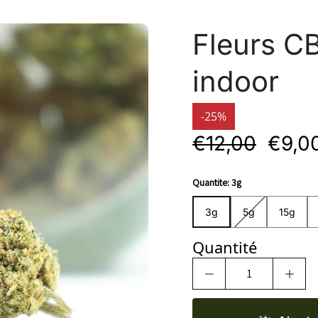
Fleurs C
indoor
-25%
€12,00
€9,0
Quantite:
3g
3g
5g
15g
5
3g
5g
15g
Quantité