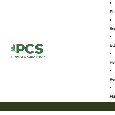
Fl
Ré
Ex
Fl
Ré
Pl