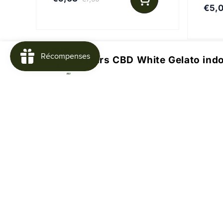
€5,
Fleurs CBD White Gelato ind
Insc
no
A pr
Centr