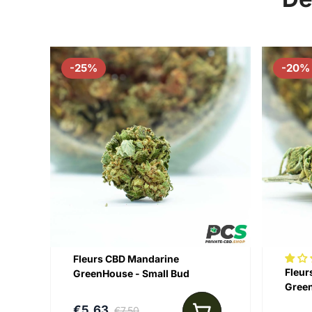
-25%
-20%
Fleurs CBD Mandarine
Fleur
GreenHouse - Small Bud
Gree
€5,63
€7,50