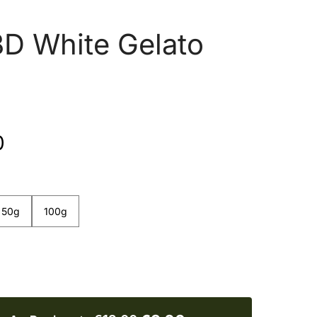
BD White Gelato
0
0g
100g
50g
100g