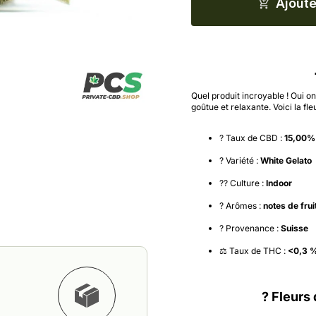
Ajoute
Quel produit incroyable ! Oui o
goûtue et relaxante. Voici la f
? Taux de CBD :
15,00%
? Variété :
White Gelato
?‍? Culture :
Indoor
? Arômes :
notes de frui
? Provenance :
Suisse
⚖️ Taux de THC :
<0,3 
? Fleurs