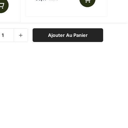
Ajouter Au Panier
cevez
e !
tes avec un corps gras (huile, lait de soja)
Je m’inscris !
Blog
Mentions légales