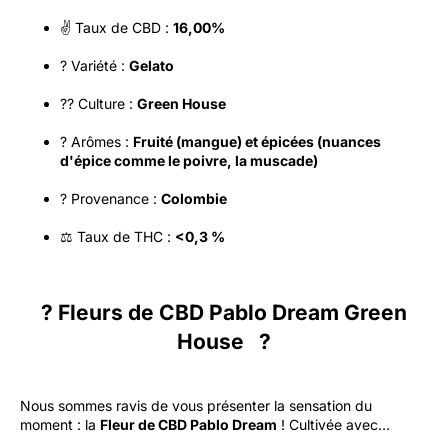
✌️ Taux de CBD :
16,00%
? Variété :
Gelato
?‍? Culture :
Green House
? Arômes :
Fruité (mangue) et épicées (nuances
d'épice comme le poivre, la muscade)
? Provenance :
Colombie
⚖️ Taux de THC :
<0,3 %
? Fleurs de CBD Pablo Dream Green
House ?
Nous sommes ravis de vous présenter la sensation du
moment : la
Fleur de CBD Pablo Dream
! Cultivée avec
…
passion sous le soleil de Colombie, cette variété