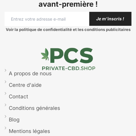
avant-première !
Taux de CBD :
16,00%
Je m’inscris !
Voir la politique de confidentialité et les conditions publicitaires
A propos de nous
Centre d'aide
Contact
Conditions générales
Blog
Variété :
Pablo dream
Mentions légales