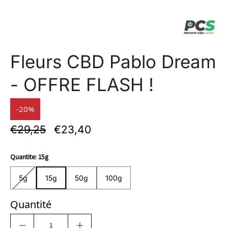
Fleurs CBD Pablo Dream
- OFFRE FLASH !
-20%
€29,25
€23,40
Quantite:
15g
5g
15g
50g
100g
5g
15g
50g
100g
Quantité