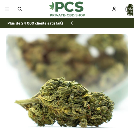
Nomb
total
d’artic
dans l
panier:
Plus de 24 000 clients satisfaits