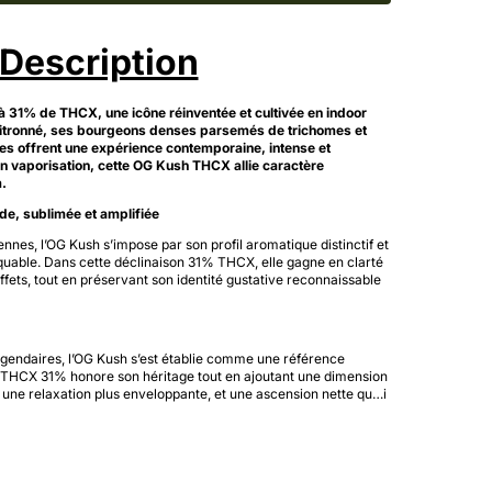
Description
à 31% de THCX, une icône réinventée et cultivée en indoor
citronné, ses bourgeons denses parsemés de trichomes et
es offrent une expérience contemporaine, intense et
en vaporisation, cette OG Kush THCX allie caractère
m.
e, sublimée et amplifiée
nnes, l’OG Kush s’impose par son profil aromatique distinctif et
rquable. Dans cette déclinaison 31% THCX, elle gagne en clarté
ffets, tout en préservant son identité gustative reconnaissable
gendaires, l’OG Kush s’est établie comme une référence
on THCX 31% honore son héritage tout en ajoutant une dimension
 une relaxation plus enveloppante, et une ascension nette qu
…
i
ons franches.
 Résine de Pin & Zestes d’Agrumes
es effluves terreuses et résineuses se marient à un pin boisé,
nées et une pointe “fuel” caractéristique de l’OG Kush.