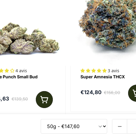
4 avis
3 avis
e Punch Small Bud
Super Amnesia THCX
€124,80
€156,00
4,63
€139,50