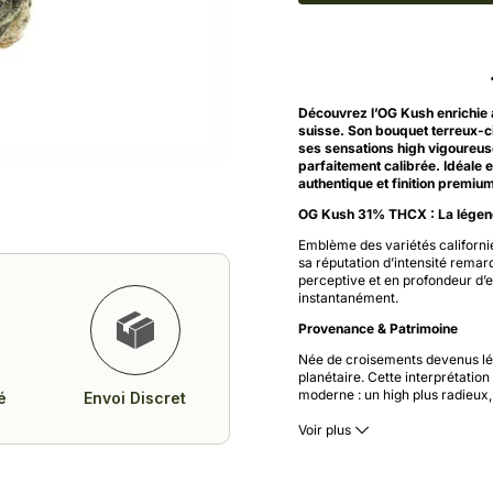
Découvrez l’OG Kush enrichie 
suisse. Son bouquet terreux-
ses sensations high vigoureus
parfaitement calibrée. Idéale 
authentique et finition premiu
OG Kush 31% THCX : La légend
Emblème des variétés californie
sa réputation d’intensité rema
perceptive et en profondeur d’e
instantanément.
Provenance & Patrimoine
Née de croisements devenus lé
planétaire. Cette interprétati
moderne : un high plus radieux,
é
Envoi Discret
séduit les amateurs de sensati
Voir plus
Signature Aromatique : Terre,
Dès l’ouverture du contenant, d
rehaussé par des nuances citron