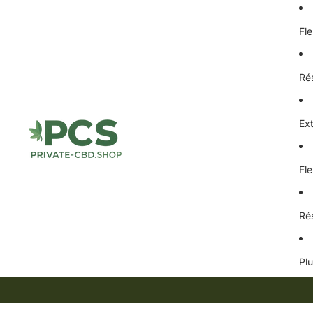
Fl
Ré
Ex
Fl
Ré
Pl