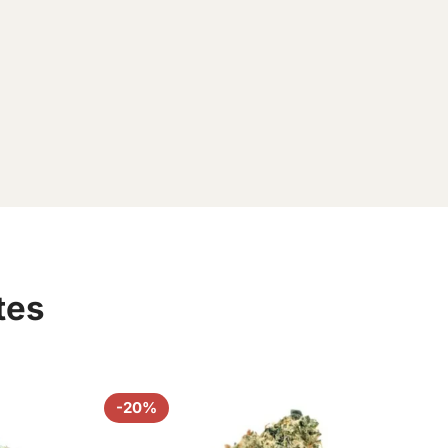
tes
-20%