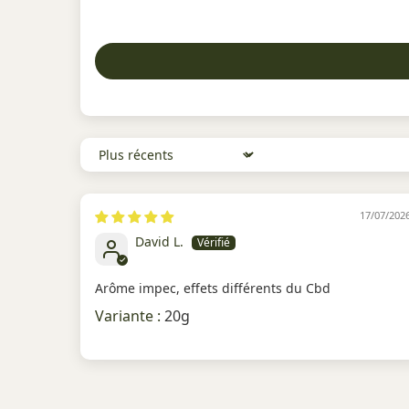
Sort by
17/07/202
David L.
Arôme impec, effets différents du Cbd
20g