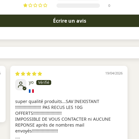
0
Recommandations d’Utilisatio
Vaporisation : Température ent
Écrire un avis
et bénéficier d’un high net et a
Préparation : Émiettez finement
Modération : Avec 31% de THCX,
confort personnel.
Les Atouts de l’OG Kush 31%
Intensité calibrée : High puissa
Excellence premium : Culture in
Profil mythique : Terre, pin, ag
Polyvalence d’usage : Détente, 
6
19/04/2026
Taux de THC inférieur à 0,3 % :
vigueur).
yo
Mesures de Précaution
Réservé exclusivement aux per
super qualité produits...SAV INEXISTANT
Respecter scrupuleusement les l
consommation. À déguster ave
!!!!!!!!!!!!!!!!!!!!! PAS RECUS LES 10G
OFFERTS!!!!!!!!!!!!!!!!!!!!!!!
Synthèse Finale
IMPOSSIBLE DE VOUS CONTACTER ni AUCUNE
Équilibre harmonieux entre tra
REPONSE après de nombres mail
avec un high franc et lumineux,
envoyés!!!!!!!!!!!!!!!!!!!!!
exemplaire. Une référence inco
....
intenses et maîtrisées.