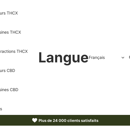
eurs THCX
sines THCX
tractions THCX
Langue
eurs CBD
sines CBD
us
Plus de 24 000 clients satisfaits