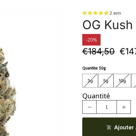
2 avis
OG Kush
-20%
€184,50
€14
Quantite:
50g
3g
5g
10g
20
3g
5g
10g
Quantité
Ajouter