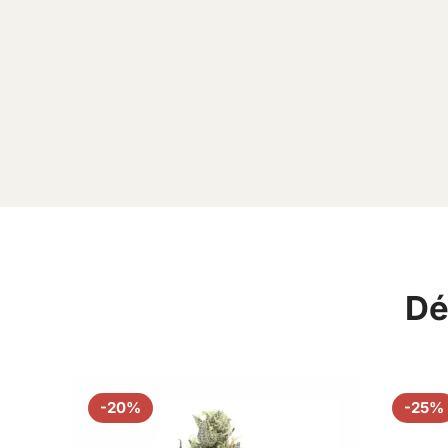
Dé
-20%
-25%