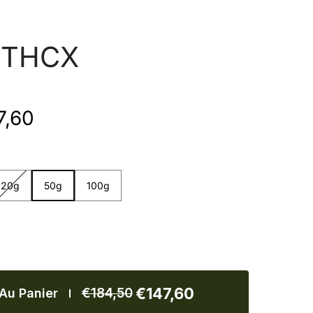
 THCX
7,60
g
50g
100g
20g
50g
100g
€147,60
€184,50
 Au Panier