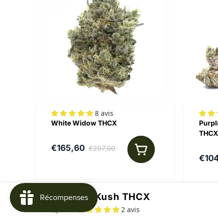
8 avis
White Widow THCX
Purpl
THCX
€165,60
€207,00
€10
OG Kush THCX
2 avis